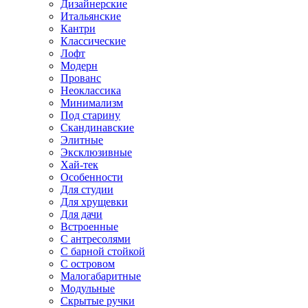
Дизайнерские
Итальянские
Кантри
Классические
Лофт
Модерн
Прованс
Неоклассика
Минимализм
Под старину
Скандинавские
Элитные
Эксклюзивные
Хай-тек
Особенности
Для студии
Для хрущевки
Для дачи
Встроенные
С антресолями
С барной стойкой
С островом
Малогабаритные
Модульные
Скрытые ручки