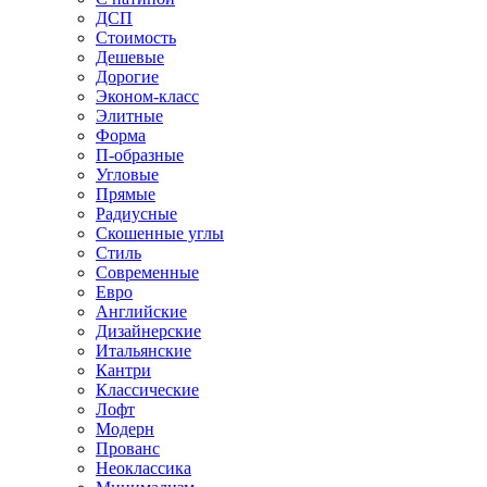
ДСП
Стоимость
Дешевые
Дорогие
Эконом-класс
Элитные
Форма
П-образные
Угловые
Прямые
Радиусные
Скошенные углы
Стиль
Современные
Евро
Английские
Дизайнерские
Итальянские
Кантри
Классические
Лофт
Модерн
Прованс
Неоклассика