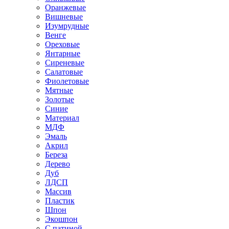
Оранжевые
Вишневые
Изумрудные
Венге
Ореховые
Янтарные
Сиреневые
Салатовые
Фиолетовые
Мятные
Золотые
Синие
Материал
МДФ
Эмаль
Акрил
Береза
Дерево
Дуб
ЛДСП
Массив
Пластик
Шпон
Экошпон
С патиной