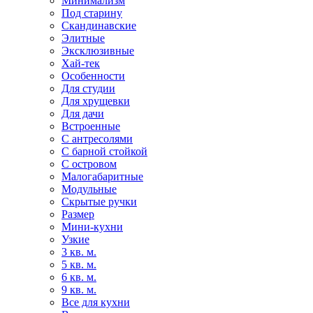
Минимализм
Под старину
Скандинавские
Элитные
Эксклюзивные
Хай-тек
Особенности
Для студии
Для хрущевки
Для дачи
Встроенные
С антресолями
С барной стойкой
С островом
Малогабаритные
Модульные
Скрытые ручки
Размер
Мини-кухни
Узкие
3 кв. м.
5 кв. м.
6 кв. м.
9 кв. м.
Все для кухни