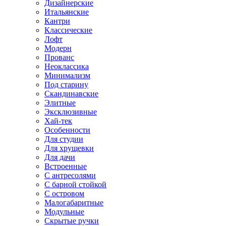
Дизайнерские
Итальянские
Кантри
Классические
Лофт
Модерн
Прованс
Неоклассика
Минимализм
Под старину
Скандинавские
Элитные
Эксклюзивные
Хай-тек
Особенности
Для студии
Для хрущевки
Для дачи
Встроенные
С антресолями
С барной стойкой
С островом
Малогабаритные
Модульные
Скрытые ручки