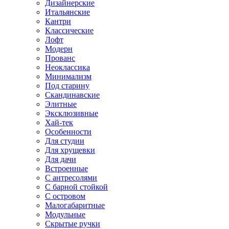
Дизайнерские
Итальянские
Кантри
Классические
Лофт
Модерн
Прованс
Неоклассика
Минимализм
Под старину
Скандинавские
Элитные
Эксклюзивные
Хай-тек
Особенности
Для студии
Для хрущевки
Для дачи
Встроенные
С антресолями
С барной стойкой
С островом
Малогабаритные
Модульные
Скрытые ручки