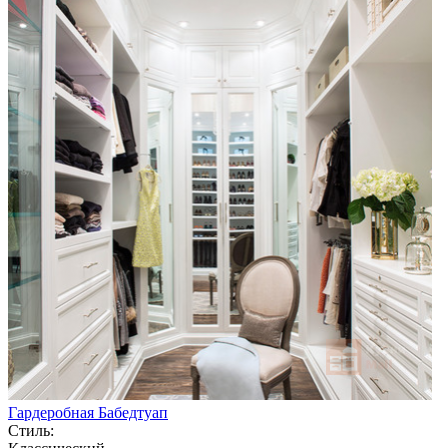
Гардеробная Бабедтуап
Стиль: