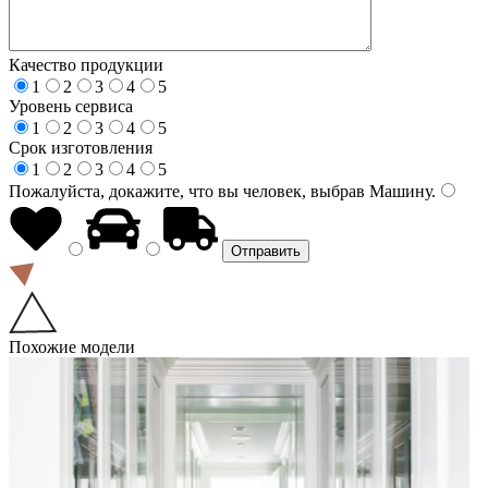
Качество продукции
1
2
3
4
5
Уровень сервиса
1
2
3
4
5
Срок изготовления
1
2
3
4
5
Пожалуйста, докажите, что вы человек, выбрав
Машину
.
Похожие модели