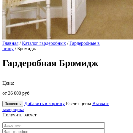
Главная
/
Каталог гардеробных
/
Гардеробные в
нишу
/ Бромидж
Гардеробная Бромидж
Цена:
от 36 000
руб.
Добавить в корзину
Расчет цены
Вызвать
Заказать
замерщика
Получить расчет