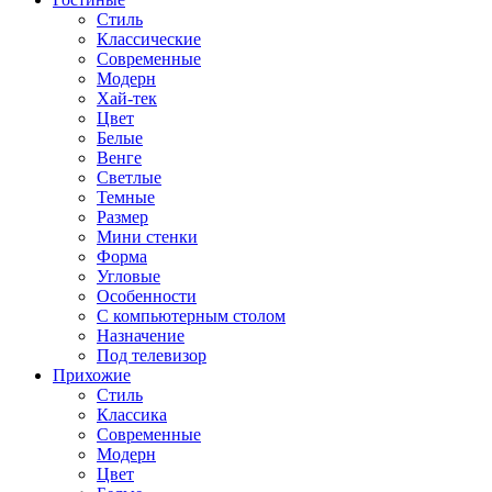
Стиль
Классические
Современные
Модерн
Хай-тек
Цвет
Белые
Венге
Светлые
Темные
Размер
Мини стенки
Форма
Угловые
Особенности
С компьютерным столом
Назначение
Под телевизор
Прихожие
Стиль
Классика
Современные
Модерн
Цвет