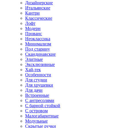
Дизайнерские
Итальянские
Кантри
Классические
Лофт
Модерн
Прованс
Неоклассика
Минимализм
Под старину
Скандинавские
Элитные
Эксклюзивные
Хай-тек
Особенности
Для студии
Для хрущевки
Для дачи
Встроенные
С антресолями
С барной стойкой
С островом
Малогабаритные
Модульные
Скрытые ручки