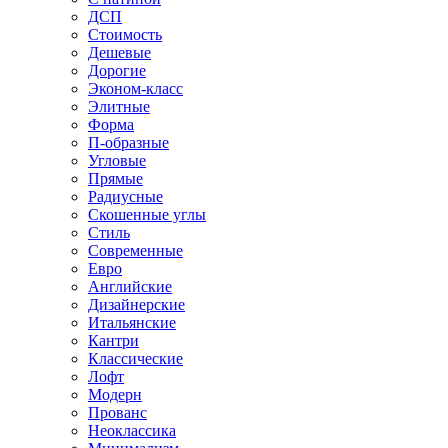
ДСП
Стоимость
Дешевые
Дорогие
Эконом-класс
Элитные
Форма
П-образные
Угловые
Прямые
Радиусные
Скошенные углы
Стиль
Современные
Евро
Английские
Дизайнерские
Итальянские
Кантри
Классические
Лофт
Модерн
Прованс
Неоклассика