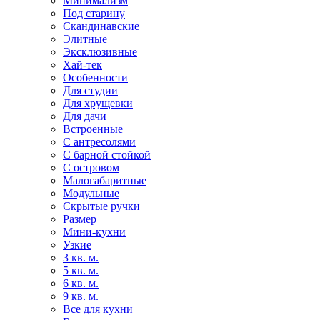
Минимализм
Под старину
Скандинавские
Элитные
Эксклюзивные
Хай-тек
Особенности
Для студии
Для хрущевки
Для дачи
Встроенные
С антресолями
С барной стойкой
С островом
Малогабаритные
Модульные
Скрытые ручки
Размер
Мини-кухни
Узкие
3 кв. м.
5 кв. м.
6 кв. м.
9 кв. м.
Все для кухни