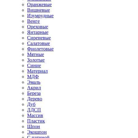
Оранжевые
Вишневые
Изумрудные
Венге
Ореховые
Янтарные
Сиреневые
Салатовые
Фиолетовые
Мятные
Золотые
Синие
Материал
МДФ
Эмаль
Акрил
Береза
Дерево
Дуб
ЛДСП
Массив
Пластик
Шпон
Экошпон
С патиной