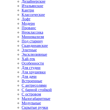
Дизайнерские
Итальянские
Кантри
Классические
Лофт
Модерн
Прованс
Неоклассика
Минимализм
Под старину
Скандинавские
Элитные
Эксклюзивные
Хай-тек
Особенности
Для студии
Для хрущевки
Для дачи
Встроенные
С антресолями
С барной стойкой
С островом
Малогабаритные
Модульные
Скрытые ручки