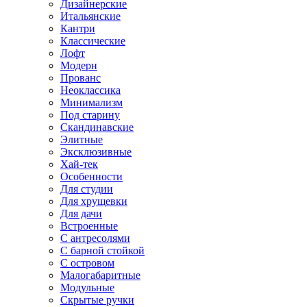
Дизайнерские
Итальянские
Кантри
Классические
Лофт
Модерн
Прованс
Неоклассика
Минимализм
Под старину
Скандинавские
Элитные
Эксклюзивные
Хай-тек
Особенности
Для студии
Для хрущевки
Для дачи
Встроенные
С антресолями
С барной стойкой
С островом
Малогабаритные
Модульные
Скрытые ручки