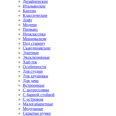
Дизайнерские
Итальянские
Кантри
Классические
Лофт
Модерн
Прованс
Неоклассика
Минимализм
Под старину
Скандинавские
Элитные
Эксклюзивные
Хай-тек
Особенности
Для студии
Для хрущевки
Для дачи
Встроенные
С антресолями
С барной стойкой
С островом
Малогабаритные
Модульные
Скрытые ручки