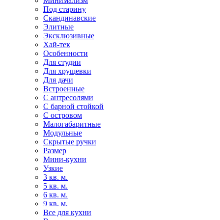
Минимализм
Под старину
Скандинавские
Элитные
Эксклюзивные
Хай-тек
Особенности
Для студии
Для хрущевки
Для дачи
Встроенные
С антресолями
С барной стойкой
С островом
Малогабаритные
Модульные
Скрытые ручки
Размер
Мини-кухни
Узкие
3 кв. м.
5 кв. м.
6 кв. м.
9 кв. м.
Все для кухни