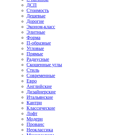
ДСП
Стоимость
Дешевые
Дорогие
Эконом-класс
Элитные
Форма
П-образные
Угловые
Прямые
Радиусные
Скошенные углы
Стиль
Современные
Евро
Английские
Дизайнерские
Итальянские
Кантри
Классические
Лофт
Модерн
Прованс
Неоклассика