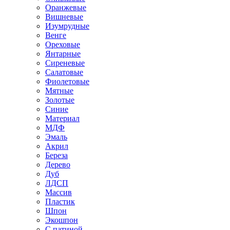
Оранжевые
Вишневые
Изумрудные
Венге
Ореховые
Янтарные
Сиреневые
Салатовые
Фиолетовые
Мятные
Золотые
Синие
Материал
МДФ
Эмаль
Акрил
Береза
Дерево
Дуб
ЛДСП
Массив
Пластик
Шпон
Экошпон
С патиной