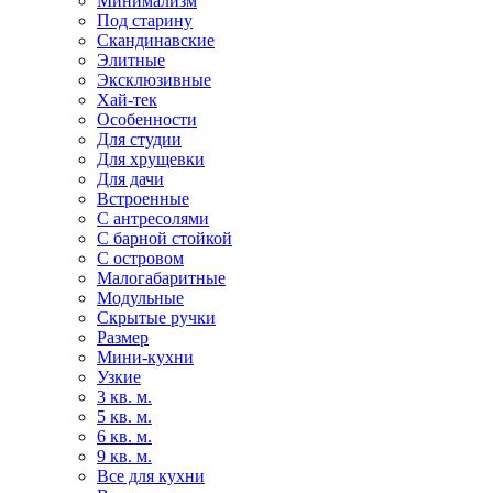
Минимализм
Под старину
Скандинавские
Элитные
Эксклюзивные
Хай-тек
Особенности
Для студии
Для хрущевки
Для дачи
Встроенные
С антресолями
С барной стойкой
С островом
Малогабаритные
Модульные
Скрытые ручки
Размер
Мини-кухни
Узкие
3 кв. м.
5 кв. м.
6 кв. м.
9 кв. м.
Все для кухни