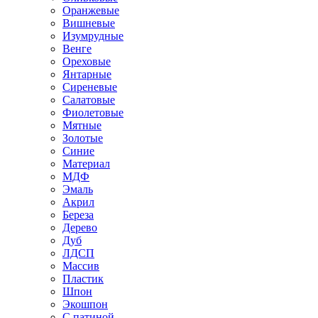
Оранжевые
Вишневые
Изумрудные
Венге
Ореховые
Янтарные
Сиреневые
Салатовые
Фиолетовые
Мятные
Золотые
Синие
Материал
МДФ
Эмаль
Акрил
Береза
Дерево
Дуб
ЛДСП
Массив
Пластик
Шпон
Экошпон
С патиной