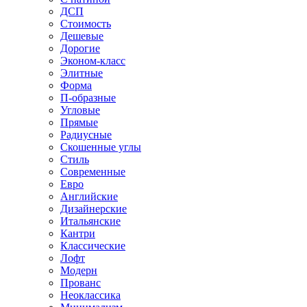
ДСП
Стоимость
Дешевые
Дорогие
Эконом-класс
Элитные
Форма
П-образные
Угловые
Прямые
Радиусные
Скошенные углы
Стиль
Современные
Евро
Английские
Дизайнерские
Итальянские
Кантри
Классические
Лофт
Модерн
Прованс
Неоклассика