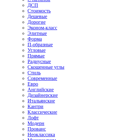
ДСП
Стоимость
Дешевые
Дорогие
Эконом-класс
Элитные
Форма
П-образные
Угловые
Прямые
Радиусные
Скошенные углы
Стиль
Современные
Евро
Английские
Дизайнерские
Итальянские
Кантри
Классические
Лофт
Модерн
Прованс
Неоклассика