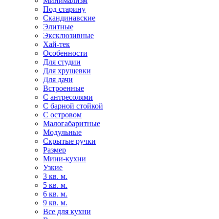
Минимализм
Под старину
Скандинавские
Элитные
Эксклюзивные
Хай-тек
Особенности
Для студии
Для хрущевки
Для дачи
Встроенные
С антресолями
С барной стойкой
С островом
Малогабаритные
Модульные
Скрытые ручки
Размер
Мини-кухни
Узкие
3 кв. м.
5 кв. м.
6 кв. м.
9 кв. м.
Все для кухни