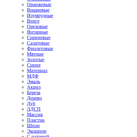
Оранжевые
Вишневые
Изумрудные
Венге
Ореховые
Янтарные
Сиреневые
Салатовые
Фиолетовые
Мятные
Золотые
Синие
Материал
МДФ
Эмаль
Акрил
Береза
Дерево
Дуб
ЛДСП
Массив
Пластик
Шпон
Экошпон
С патиной