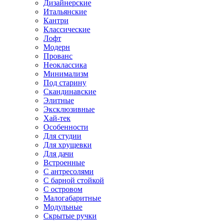
Дизайнерские
Итальянские
Кантри
Классические
Лофт
Модерн
Прованс
Неоклассика
Минимализм
Под старину
Скандинавские
Элитные
Эксклюзивные
Хай-тек
Особенности
Для студии
Для хрущевки
Для дачи
Встроенные
С антресолями
С барной стойкой
С островом
Малогабаритные
Модульные
Скрытые ручки