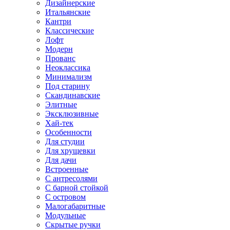
Дизайнерские
Итальянские
Кантри
Классические
Лофт
Модерн
Прованс
Неоклассика
Минимализм
Под старину
Скандинавские
Элитные
Эксклюзивные
Хай-тек
Особенности
Для студии
Для хрущевки
Для дачи
Встроенные
С антресолями
С барной стойкой
С островом
Малогабаритные
Модульные
Скрытые ручки