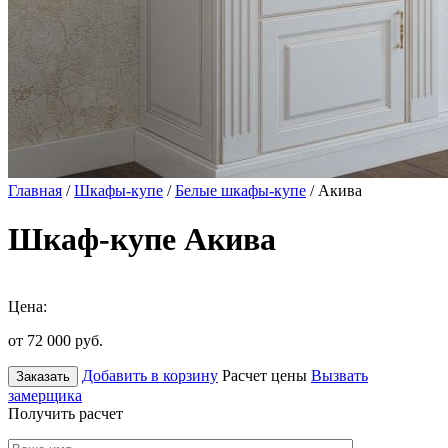
Главная
/
Шкафы-купе
/
Белые шкафы-купе
/ Акива
Шкаф-купе Акива
Цена:
от 72 000
руб.
Добавить в корзину
Расчет цены
Вызвать
Заказать
замерщика
Получить расчет