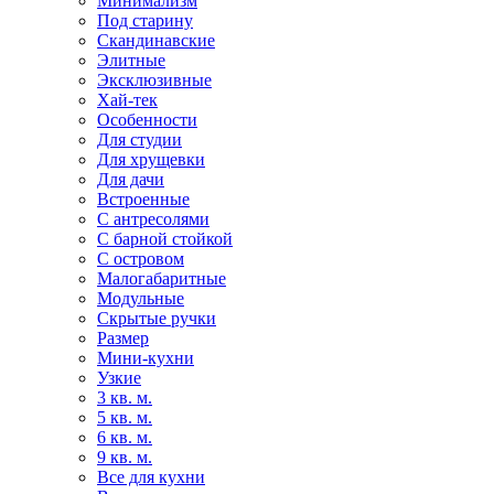
Минимализм
Под старину
Скандинавские
Элитные
Эксклюзивные
Хай-тек
Особенности
Для студии
Для хрущевки
Для дачи
Встроенные
С антресолями
С барной стойкой
С островом
Малогабаритные
Модульные
Скрытые ручки
Размер
Мини-кухни
Узкие
3 кв. м.
5 кв. м.
6 кв. м.
9 кв. м.
Все для кухни