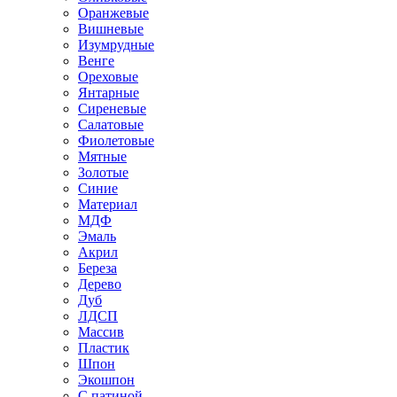
Оранжевые
Вишневые
Изумрудные
Венге
Ореховые
Янтарные
Сиреневые
Салатовые
Фиолетовые
Мятные
Золотые
Синие
Материал
МДФ
Эмаль
Акрил
Береза
Дерево
Дуб
ЛДСП
Массив
Пластик
Шпон
Экошпон
С патиной