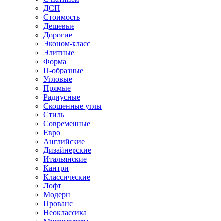
ДСП
Стоимость
Дешевые
Дорогие
Эконом-класс
Элитные
Форма
П-образные
Угловые
Прямые
Радиусные
Скошенные углы
Стиль
Современные
Евро
Английские
Дизайнерские
Итальянские
Кантри
Классические
Лофт
Модерн
Прованс
Неоклассика