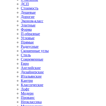
ДСП
Стоимость
Дешевые
Дорогие
Эконом-класс
Элитные
Форма
П-образные
Угловые
Прямые
Радиусные
Скошенные углы
Стиль
Современные
Евро
Английские
Дизайнерские
Итальянские
Кантри
Классические
Лофт
Модерн
Прованс
Неоклассика