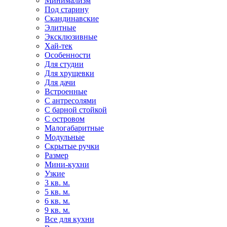
Минимализм
Под старину
Скандинавские
Элитные
Эксклюзивные
Хай-тек
Особенности
Для студии
Для хрущевки
Для дачи
Встроенные
С антресолями
С барной стойкой
С островом
Малогабаритные
Модульные
Скрытые ручки
Размер
Мини-кухни
Узкие
3 кв. м.
5 кв. м.
6 кв. м.
9 кв. м.
Все для кухни