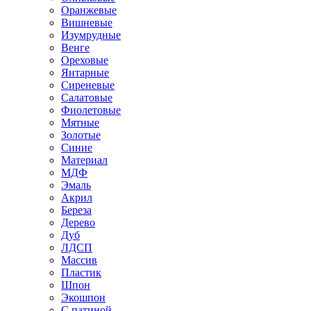
Оранжевые
Вишневые
Изумрудные
Венге
Ореховые
Янтарные
Сиреневые
Салатовые
Фиолетовые
Мятные
Золотые
Синие
Материал
МДФ
Эмаль
Акрил
Береза
Дерево
Дуб
ЛДСП
Массив
Пластик
Шпон
Экошпон
С патиной