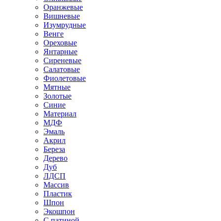
Оранжевые
Вишневые
Изумрудные
Венге
Ореховые
Янтарные
Сиреневые
Салатовые
Фиолетовые
Мятные
Золотые
Синие
Материал
МДФ
Эмаль
Акрил
Береза
Дерево
Дуб
ЛДСП
Массив
Пластик
Шпон
Экошпон
С патиной