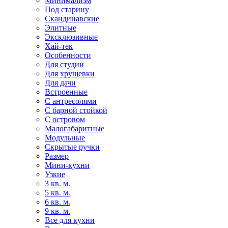
Минимализм
Под старину
Скандинавские
Элитные
Эксклюзивные
Хай-тек
Особенности
Для студии
Для хрущевки
Для дачи
Встроенные
С антресолями
С барной стойкой
С островом
Малогабаритные
Модульные
Скрытые ручки
Размер
Мини-кухни
Узкие
3 кв. м.
5 кв. м.
6 кв. м.
9 кв. м.
Все для кухни