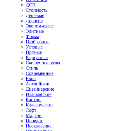
ДСП
Стоимость
Дешевые
Дорогие
Эконом-класс
Элитные
Форма
П-образные
Угловые
Прямые
Радиусные
Скошенные углы
Стиль
Современные
Евро
Английские
Дизайнерские
Итальянские
Кантри
Классические
Лофт
Модерн
Прованс
Неоклассика