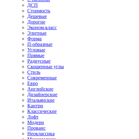
ДСП
Стоимость
Дешевые
Дорогие
Эконом-класс
Элитные
Форма
П-образные
Угловые
Прямые
Радиусные
Скошенные углы
Стиль
Современные
Евро
Английские
Дизайнерские
Итальянские
Кантри
Классические
Лофт
Модерн
Прованс
Неоклассика