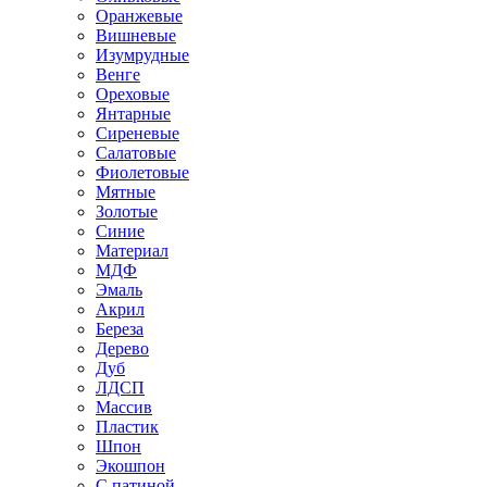
Оранжевые
Вишневые
Изумрудные
Венге
Ореховые
Янтарные
Сиреневые
Салатовые
Фиолетовые
Мятные
Золотые
Синие
Материал
МДФ
Эмаль
Акрил
Береза
Дерево
Дуб
ЛДСП
Массив
Пластик
Шпон
Экошпон
С патиной