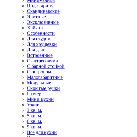
Минимализм
Под старину
Скандинавские
Элитные
Эксклюзивные
Хай-тек
Особенности
Для студии
Для хрущевки
Для дачи
Встроенные
С антресолями
С барной стойкой
С островом
Малогабаритные
Модульные
Скрытые ручки
Размер
Мини-кухни
Узкие
3 кв. м.
5 кв. м.
6 кв. м.
9 кв. м.
Все для кухни