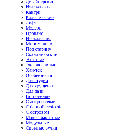
Дизайнерские
Итальянские
Кантри
Классические
Лофт
Модерн
Прованс
Неоклассика
Минимализм
Под старину
Скандинавские
Элитные
Эксклюзивные
Хай-тек
Особенности
Для студии
Для хрущевки
Для дачи
Встроенные
С антресолями
С барной стойкой
С островом
Малогабаритные
Модульные
Скрытые ручки