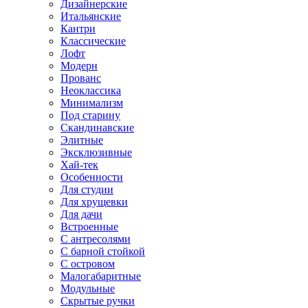
Дизайнерские
Итальянские
Кантри
Классические
Лофт
Модерн
Прованс
Неоклассика
Минимализм
Под старину
Скандинавские
Элитные
Эксклюзивные
Хай-тек
Особенности
Для студии
Для хрущевки
Для дачи
Встроенные
С антресолями
С барной стойкой
С островом
Малогабаритные
Модульные
Скрытые ручки