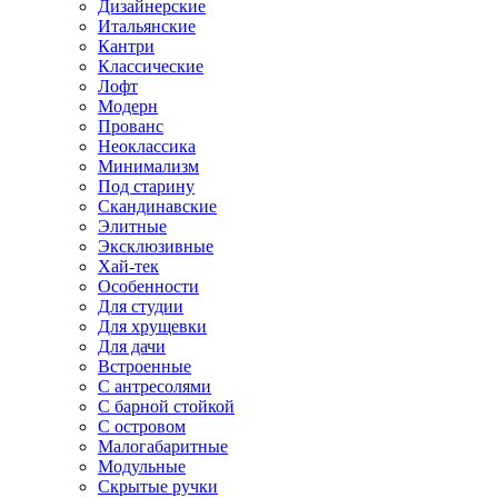
Дизайнерские
Итальянские
Кантри
Классические
Лофт
Модерн
Прованс
Неоклассика
Минимализм
Под старину
Скандинавские
Элитные
Эксклюзивные
Хай-тек
Особенности
Для студии
Для хрущевки
Для дачи
Встроенные
С антресолями
С барной стойкой
С островом
Малогабаритные
Модульные
Скрытые ручки