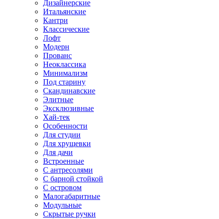
Дизайнерские
Итальянские
Кантри
Классические
Лофт
Модерн
Прованс
Неоклассика
Минимализм
Под старину
Скандинавские
Элитные
Эксклюзивные
Хай-тек
Особенности
Для студии
Для хрущевки
Для дачи
Встроенные
С антресолями
С барной стойкой
С островом
Малогабаритные
Модульные
Скрытые ручки