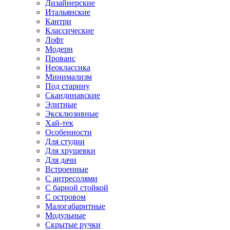
Дизайнерские
Итальянские
Кантри
Классические
Лофт
Модерн
Прованс
Неоклассика
Минимализм
Под старину
Скандинавские
Элитные
Эксклюзивные
Хай-тек
Особенности
Для студии
Для хрущевки
Для дачи
Встроенные
С антресолями
С барной стойкой
С островом
Малогабаритные
Модульные
Скрытые ручки