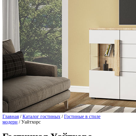
Главная
/
Каталог гостиных
/
Гостиные в стиле
модерн
/ Уайтхорс