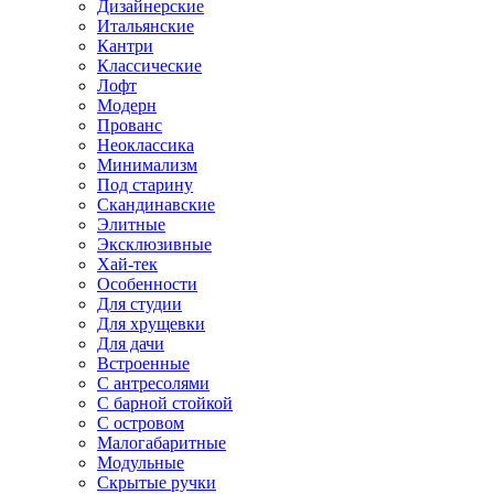
Дизайнерские
Итальянские
Кантри
Классические
Лофт
Модерн
Прованс
Неоклассика
Минимализм
Под старину
Скандинавские
Элитные
Эксклюзивные
Хай-тек
Особенности
Для студии
Для хрущевки
Для дачи
Встроенные
С антресолями
С барной стойкой
С островом
Малогабаритные
Модульные
Скрытые ручки