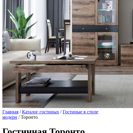
Главная
/
Каталог гостиных
/
Гостиные в стиле
модерн
/ Торонто
Гостинная Торонто