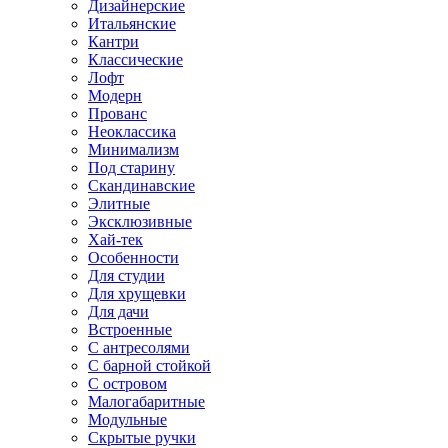
Дизайнерские
Итальянские
Кантри
Классические
Лофт
Модерн
Прованс
Неоклассика
Минимализм
Под старину
Скандинавские
Элитные
Эксклюзивные
Хай-тек
Особенности
Для студии
Для хрущевки
Для дачи
Встроенные
С антресолями
С барной стойкой
С островом
Малогабаритные
Модульные
Скрытые ручки