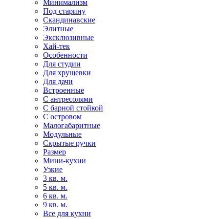
Минимализм
Под старину
Скандинавские
Элитные
Эксклюзивные
Хай-тек
Особенности
Для студии
Для хрущевки
Для дачи
Встроенные
С антресолями
С барной стойкой
С островом
Малогабаритные
Модульные
Скрытые ручки
Размер
Мини-кухни
Узкие
3 кв. м.
5 кв. м.
6 кв. м.
9 кв. м.
Все для кухни