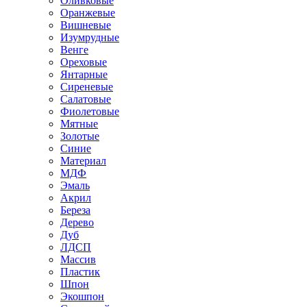
Оливковые
Оранжевые
Вишневые
Изумрудные
Венге
Ореховые
Янтарные
Сиреневые
Салатовые
Фиолетовые
Мятные
Золотые
Синие
Материал
МДФ
Эмаль
Акрил
Береза
Дерево
Дуб
ЛДСП
Массив
Пластик
Шпон
Экошпон