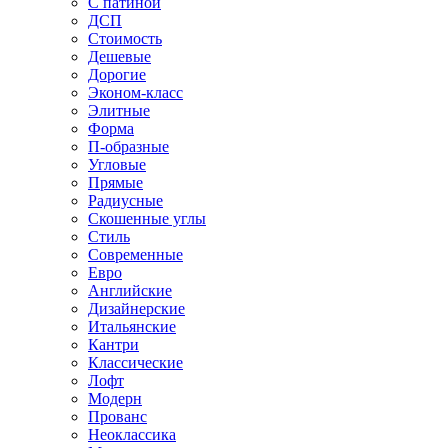
С патиной
ДСП
Стоимость
Дешевые
Дорогие
Эконом-класс
Элитные
Форма
П-образные
Угловые
Прямые
Радиусные
Скошенные углы
Стиль
Современные
Евро
Английские
Дизайнерские
Итальянские
Кантри
Классические
Лофт
Модерн
Прованс
Неоклассика