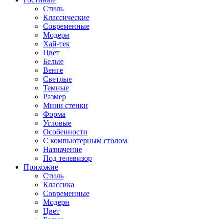
Стиль
Классические
Современные
Модерн
Хай-тек
Цвет
Белые
Венге
Светлые
Темные
Размер
Мини стенки
Форма
Угловые
Особенности
С компьютерным столом
Назначение
Под телевизор
Прихожие
Стиль
Классика
Современные
Модерн
Цвет