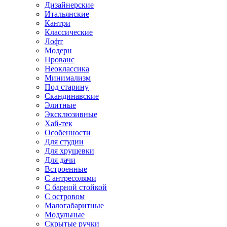
Дизайнерские
Итальянские
Кантри
Классические
Лофт
Модерн
Прованс
Неоклассика
Минимализм
Под старину
Скандинавские
Элитные
Эксклюзивные
Хай-тек
Особенности
Для студии
Для хрущевки
Для дачи
Встроенные
С антресолями
С барной стойкой
С островом
Малогабаритные
Модульные
Скрытые ручки