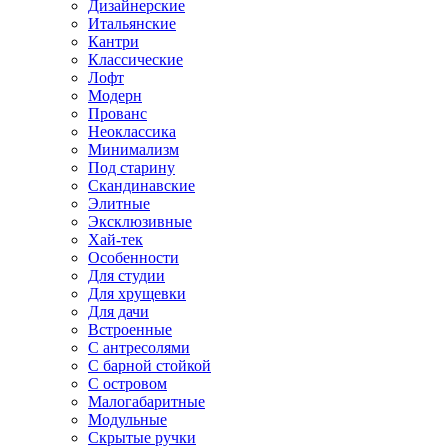
Дизайнерские
Итальянские
Кантри
Классические
Лофт
Модерн
Прованс
Неоклассика
Минимализм
Под старину
Скандинавские
Элитные
Эксклюзивные
Хай-тек
Особенности
Для студии
Для хрущевки
Для дачи
Встроенные
С антресолями
С барной стойкой
С островом
Малогабаритные
Модульные
Скрытые ручки