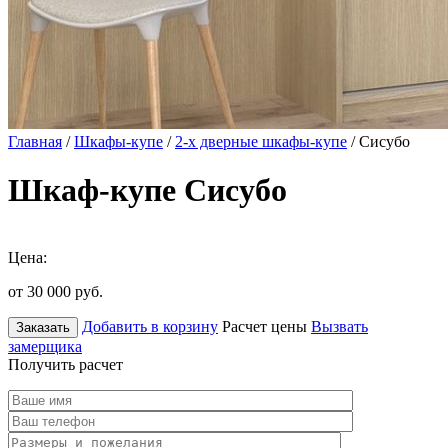
Главная
/
Шкафы-купе
/
2-х дверные шкафы-купе
/ Сисубо
Шкаф-купе Сисубо
Цена:
от 30 000
руб.
Добавить в корзину
Расчет цены
Вызвать
Заказать
замерщика
Получить расчет