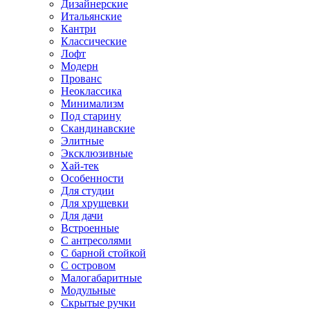
Дизайнерские
Итальянские
Кантри
Классические
Лофт
Модерн
Прованс
Неоклассика
Минимализм
Под старину
Скандинавские
Элитные
Эксклюзивные
Хай-тек
Особенности
Для студии
Для хрущевки
Для дачи
Встроенные
С антресолями
С барной стойкой
С островом
Малогабаритные
Модульные
Скрытые ручки