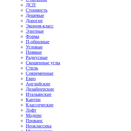
ДСП
Стоимость
Дешевые
Дорогие
Эконом-класс
Элитные
Форма
П-образные
Угловые
Прямые
Радиусные
Скошенные углы
Стиль
Современные
Евро
Английские
Дизайнерские
Итальянские
Кантри
Классические
Лофт
Модерн
Прованс
Неоклассика