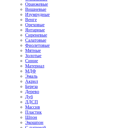
Оранжевые
Вишневые
Изумрудные
Венге
Ореховые
Янтарные
Сиреневые
Салатовые
Фиолетовые
Мятные
Золотые
Синие
Материал
МДФ
Эмаль
Акрил
Береза
Дерево
Дуб
ЛДСП
Массив
Пластик
Шпон
Экошпон
С патиной