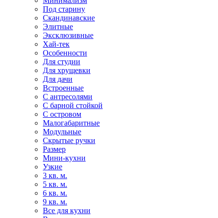
Минимализм
Под старину
Скандинавские
Элитные
Эксклюзивные
Хай-тек
Особенности
Для студии
Для хрущевки
Для дачи
Встроенные
С антресолями
С барной стойкой
С островом
Малогабаритные
Модульные
Скрытые ручки
Размер
Мини-кухни
Узкие
3 кв. м.
5 кв. м.
6 кв. м.
9 кв. м.
Все для кухни