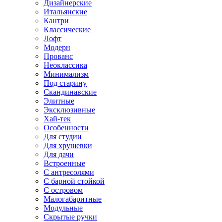
Дизайнерские
Итальянские
Кантри
Классические
Лофт
Модерн
Прованс
Неоклассика
Минимализм
Под старину
Скандинавские
Элитные
Эксклюзивные
Хай-тек
Особенности
Для студии
Для хрущевки
Для дачи
Встроенные
С антресолями
С барной стойкой
С островом
Малогабаритные
Модульные
Скрытые ручки