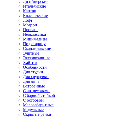
Дизайнерские
Итальянские
Кантри
Классические
Лофт
Модерн
Прованс
Неоклассика
Минимализм
Под старину
Скандинавские
Элитные
Эксклюзивные
Хай-тек
Особенности
Для студии
Для хрущевки
Для дачи
Встроенные
С антресолями
С барной стойкой
С островом
Малогабаритные
Модульные
Скрытые ручки