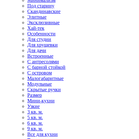
Минимализм
Под старину
Скандинавские
Элитные
Эксклюзивные
Хай-тек
Особенности
Для студии
Для хрущевки
Для дачи
Встроенные
С антресолями
С барной стойкой
С островом
Малогабаритные
Модульные
Скрытые ручки
Размер
Мини-кухни
Узкие
3 кв. м.
5 кв. м.
6 кв. м.
9 кв. м.
Все для кухни