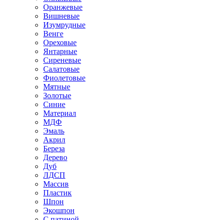
Оранжевые
Вишневые
Изумрудные
Венге
Ореховые
Янтарные
Сиреневые
Салатовые
Фиолетовые
Мятные
Золотые
Синие
Материал
МДФ
Эмаль
Акрил
Береза
Дерево
Дуб
ЛДСП
Массив
Пластик
Шпон
Экошпон
С патиной