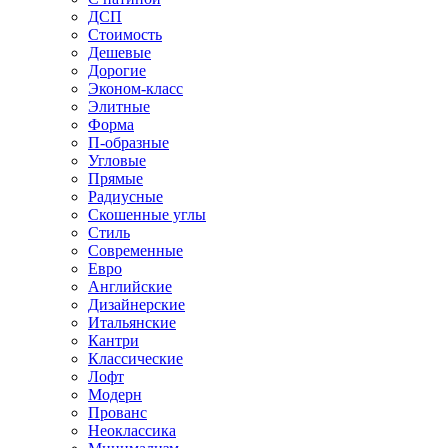
ДСП
Стоимость
Дешевые
Дорогие
Эконом-класс
Элитные
Форма
П-образные
Угловые
Прямые
Радиусные
Скошенные углы
Стиль
Современные
Евро
Английские
Дизайнерские
Итальянские
Кантри
Классические
Лофт
Модерн
Прованс
Неоклассика