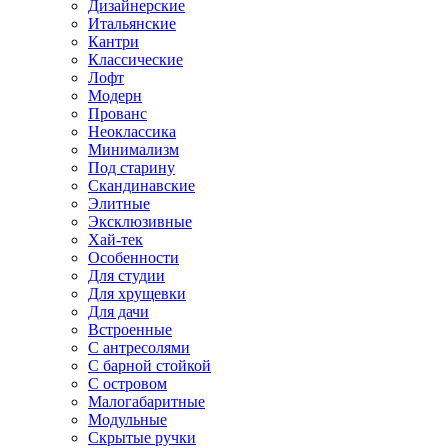
Дизайнерские
Итальянские
Кантри
Классические
Лофт
Модерн
Прованс
Неоклассика
Минимализм
Под старину
Скандинавские
Элитные
Эксклюзивные
Хай-тек
Особенности
Для студии
Для хрущевки
Для дачи
Встроенные
С антресолями
С барной стойкой
С островом
Малогабаритные
Модульные
Скрытые ручки