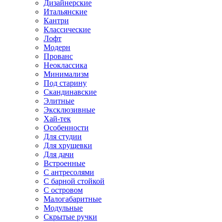
Дизайнерские
Итальянские
Кантри
Классические
Лофт
Модерн
Прованс
Неоклассика
Минимализм
Под старину
Скандинавские
Элитные
Эксклюзивные
Хай-тек
Особенности
Для студии
Для хрущевки
Для дачи
Встроенные
С антресолями
С барной стойкой
С островом
Малогабаритные
Модульные
Скрытые ручки