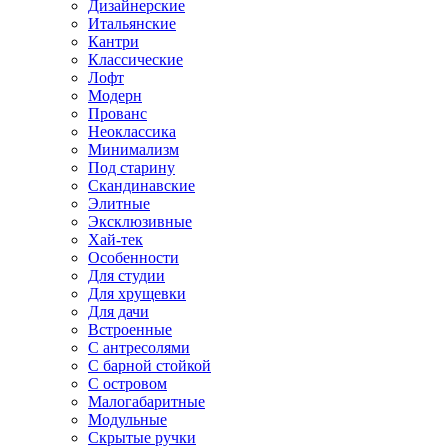
Дизайнерские
Итальянские
Кантри
Классические
Лофт
Модерн
Прованс
Неоклассика
Минимализм
Под старину
Скандинавские
Элитные
Эксклюзивные
Хай-тек
Особенности
Для студии
Для хрущевки
Для дачи
Встроенные
С антресолями
С барной стойкой
С островом
Малогабаритные
Модульные
Скрытые ручки