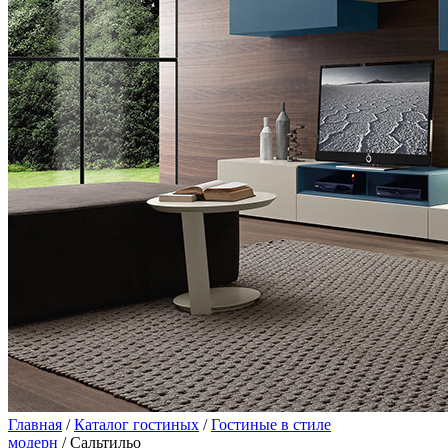
Главная
/
Каталог гостиных
/
Гостиные в стиле
модерн
/ Сальтильо