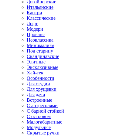
Дизайнерские
Итальянские
Кантри
Классические
Лофт
Модерн
Прованс
Неоклассика
Минимализм
Под старину
Скандинавские
Элитные
Эксклюзивные
Хай-тек
Особенности
Для студии
Для хрущевки
Для дачи
Встроенные
С антресолями
С барной стойкой
С островом
Малогабаритные
Модульные
Скрытые ручки