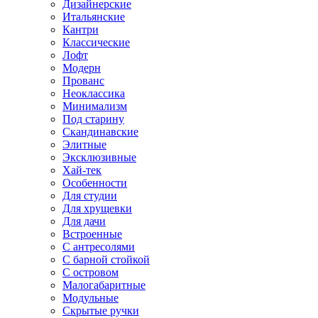
Дизайнерские
Итальянские
Кантри
Классические
Лофт
Модерн
Прованс
Неоклассика
Минимализм
Под старину
Скандинавские
Элитные
Эксклюзивные
Хай-тек
Особенности
Для студии
Для хрущевки
Для дачи
Встроенные
С антресолями
С барной стойкой
С островом
Малогабаритные
Модульные
Скрытые ручки