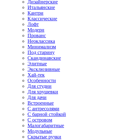
Дизайнерские
Итальянские
Кантри
Классические
Лофт
Модерн
Прованс
Неоклассика
Минимализм
Под старину
Скандинавские
Элитные
Эксклюзивные
Хай-тек
Особенности
Для студии
Для хрущевки
Для дачи
Встроенные
С антресолями
С барной стойкой
С островом
Малогабаритные
Модульные
Скрытые ручки