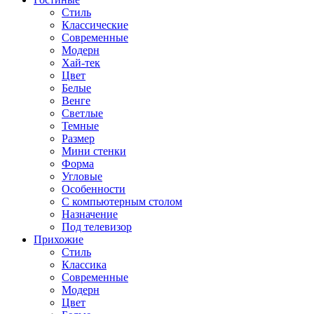
Стиль
Классические
Современные
Модерн
Хай-тек
Цвет
Белые
Венге
Светлые
Темные
Размер
Мини стенки
Форма
Угловые
Особенности
С компьютерным столом
Назначение
Под телевизор
Прихожие
Стиль
Классика
Современные
Модерн
Цвет