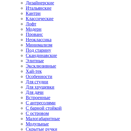
Дизайнерские
Итальянские
Кантри
Классические
Лофт
Модерн
Прованс
Неоклассика
Минимализм
Под старину
Скандинавские
Элитные
Эксклюзивные
Хай-тек
Особенности
Для студии
Для хрущевки
Для дачи
Встроенные
С антресолями
С барной стойкой
С островом
Малогабаритные
Модульные
Скрытые ручки