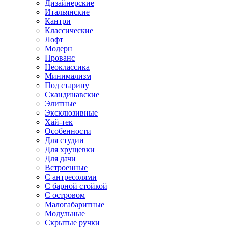
Дизайнерские
Итальянские
Кантри
Классические
Лофт
Модерн
Прованс
Неоклассика
Минимализм
Под старину
Скандинавские
Элитные
Эксклюзивные
Хай-тек
Особенности
Для студии
Для хрущевки
Для дачи
Встроенные
С антресолями
С барной стойкой
С островом
Малогабаритные
Модульные
Скрытые ручки