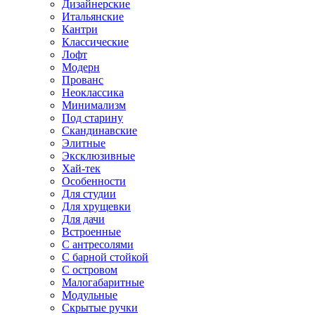
Дизайнерские
Итальянские
Кантри
Классические
Лофт
Модерн
Прованс
Неоклассика
Минимализм
Под старину
Скандинавские
Элитные
Эксклюзивные
Хай-тек
Особенности
Для студии
Для хрущевки
Для дачи
Встроенные
С антресолями
С барной стойкой
С островом
Малогабаритные
Модульные
Скрытые ручки