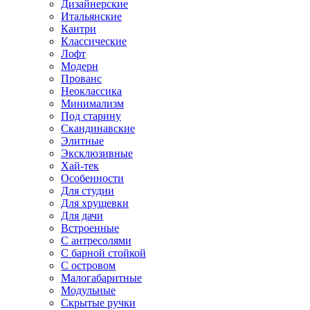
Дизайнерские
Итальянские
Кантри
Классические
Лофт
Модерн
Прованс
Неоклассика
Минимализм
Под старину
Скандинавские
Элитные
Эксклюзивные
Хай-тек
Особенности
Для студии
Для хрущевки
Для дачи
Встроенные
С антресолями
С барной стойкой
С островом
Малогабаритные
Модульные
Скрытые ручки