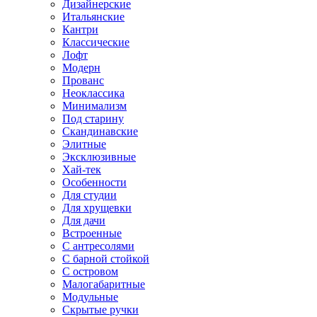
Дизайнерские
Итальянские
Кантри
Классические
Лофт
Модерн
Прованс
Неоклассика
Минимализм
Под старину
Скандинавские
Элитные
Эксклюзивные
Хай-тек
Особенности
Для студии
Для хрущевки
Для дачи
Встроенные
С антресолями
С барной стойкой
С островом
Малогабаритные
Модульные
Скрытые ручки