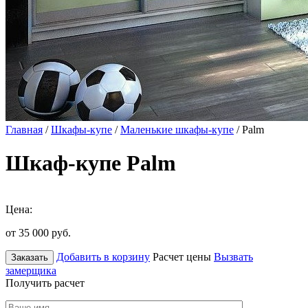
Главная
/
Шкафы-купе
/
Маленькие шкафы-купе
/ Palm
Шкаф-купе Palm
Цена:
от 35 000
руб.
Добавить в корзину
Расчет цены
Вызвать
Заказать
замерщика
Получить расчет