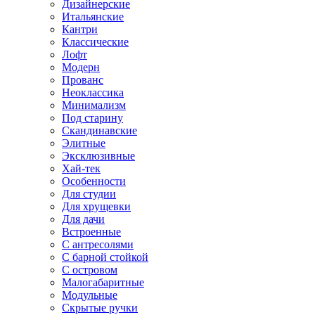
Дизайнерские
Итальянские
Кантри
Классические
Лофт
Модерн
Прованс
Неоклассика
Минимализм
Под старину
Скандинавские
Элитные
Эксклюзивные
Хай-тек
Особенности
Для студии
Для хрущевки
Для дачи
Встроенные
С антресолями
С барной стойкой
С островом
Малогабаритные
Модульные
Скрытые ручки