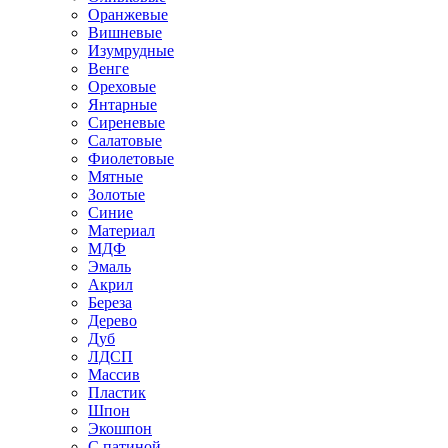
Оранжевые
Вишневые
Изумрудные
Венге
Ореховые
Янтарные
Сиреневые
Салатовые
Фиолетовые
Мятные
Золотые
Синие
Материал
МДФ
Эмаль
Акрил
Береза
Дерево
Дуб
ЛДСП
Массив
Пластик
Шпон
Экошпон
С патиной