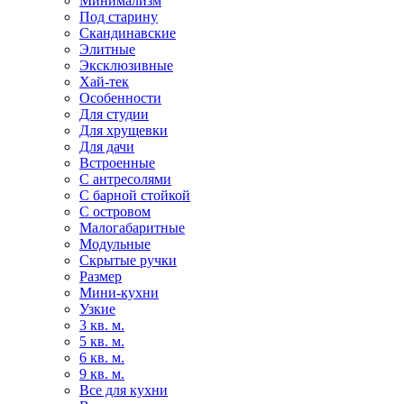
Минимализм
Под старину
Скандинавские
Элитные
Эксклюзивные
Хай-тек
Особенности
Для студии
Для хрущевки
Для дачи
Встроенные
С антресолями
С барной стойкой
С островом
Малогабаритные
Модульные
Скрытые ручки
Размер
Мини-кухни
Узкие
3 кв. м.
5 кв. м.
6 кв. м.
9 кв. м.
Все для кухни