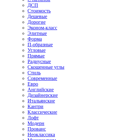
ДСП
Стоимость
Дешевые
Дорогие
Эконом-класс
Элитные
Форма
П-образные
Угловые
Прямые
Радиусные
Скошенные углы
Стиль
Современные
Евро
Английские
Дизайнерские
Итальянские
Кантри
Классические
Лофт
Модерн
Прованс
Неоклассика