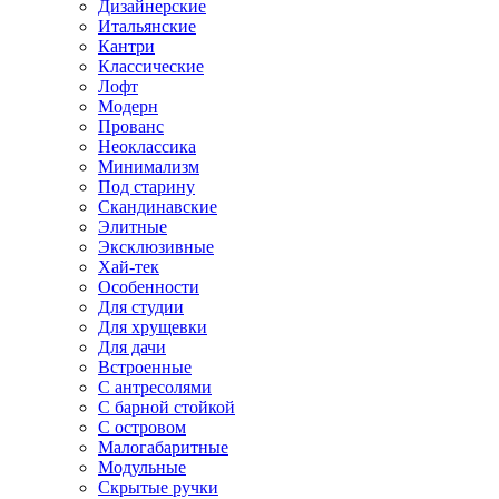
Дизайнерские
Итальянские
Кантри
Классические
Лофт
Модерн
Прованс
Неоклассика
Минимализм
Под старину
Скандинавские
Элитные
Эксклюзивные
Хай-тек
Особенности
Для студии
Для хрущевки
Для дачи
Встроенные
С антресолями
С барной стойкой
С островом
Малогабаритные
Модульные
Скрытые ручки