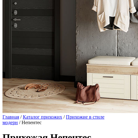
Главная
/
Каталог прихожих
/
Прихожие в стиле
модерн
/ Непентес
Прихожая Непентес