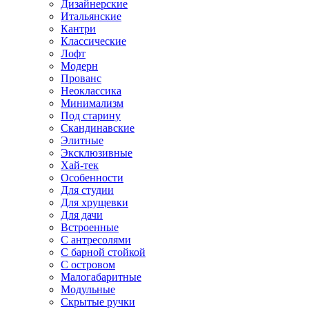
Дизайнерские
Итальянские
Кантри
Классические
Лофт
Модерн
Прованс
Неоклассика
Минимализм
Под старину
Скандинавские
Элитные
Эксклюзивные
Хай-тек
Особенности
Для студии
Для хрущевки
Для дачи
Встроенные
С антресолями
С барной стойкой
С островом
Малогабаритные
Модульные
Скрытые ручки