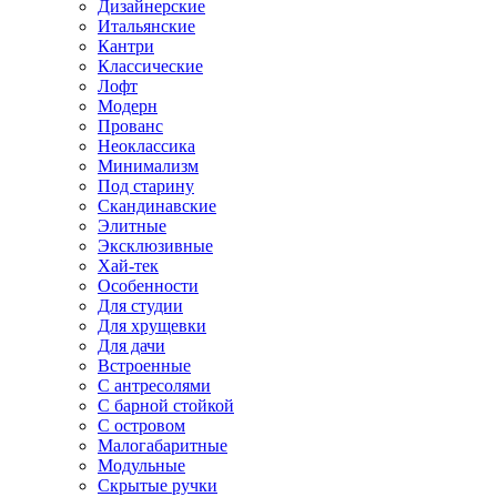
Дизайнерские
Итальянские
Кантри
Классические
Лофт
Модерн
Прованс
Неоклассика
Минимализм
Под старину
Скандинавские
Элитные
Эксклюзивные
Хай-тек
Особенности
Для студии
Для хрущевки
Для дачи
Встроенные
С антресолями
С барной стойкой
С островом
Малогабаритные
Модульные
Скрытые ручки